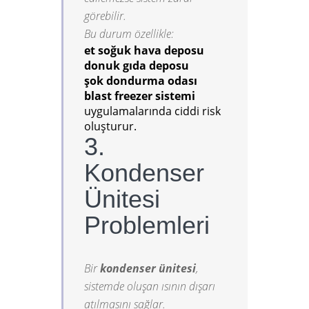
görebilir.
Bu durum özellikle:
et soğuk hava deposu
donuk gıda deposu
şok dondurma odası
blast freezer sistemi
uygulamalarında ciddi risk
oluşturur.
3.
Kondenser
Ünitesi
Problemleri
Bir
kondenser ünitesi
,
sistemde oluşan ısının dışarı
atılmasını sağlar.