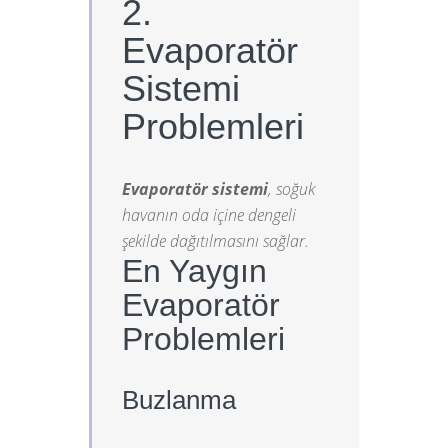
2.
Evaporatör
Sistemi
Problemleri
Evaporatör sistemi
, soğuk
havanın oda içine dengeli
şekilde dağıtılmasını sağlar.
En Yaygın
Evaporatör
Problemleri
Buzlanma