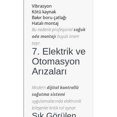
Vibrasyon
Kötü kaynak
Bakır boru çatlağı
Hatalı montaj
Bu nedenle profesyonel
soğuk
oda montajı
büyük önem
taşır.
7. Elektrik ve
Otomasyon
Arızaları
Modern
dijital kontrollü
soğutma sistemi
uygulamalarında elektronik
bileşenler kritik rol oynar.
Sık Görülen