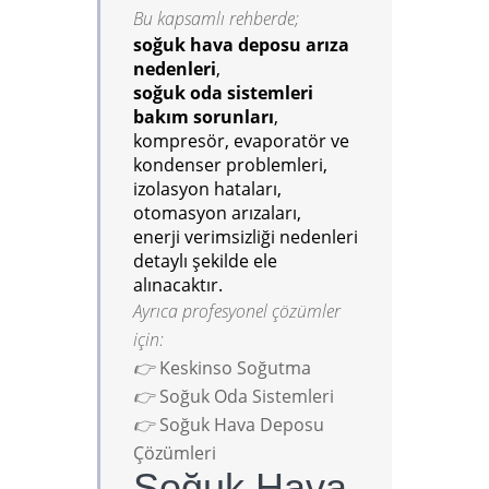
Bu kapsamlı rehberde;
soğuk hava deposu arıza
nedenleri
,
soğuk oda sistemleri
bakım sorunları
,
kompresör, evaporatör ve
kondenser problemleri,
izolasyon hataları,
otomasyon arızaları,
enerji verimsizliği nedenleri
detaylı şekilde ele
alınacaktır.
Ayrıca profesyonel çözümler
için:
👉
Keskinso Soğutma
👉
Soğuk Oda Sistemleri
👉
Soğuk Hava Deposu
Çözümleri
Soğuk Hava