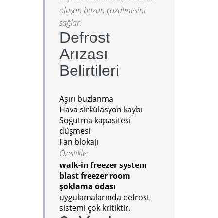
oluşan buzun çözülmesini
sağlar.
Defrost
Arızası
Belirtileri
Aşırı buzlanma
Hava sirkülasyon kaybı
Soğutma kapasitesi
düşmesi
Fan blokajı
Özellikle:
walk-in freezer system
blast freezer room
şoklama odası
uygulamalarında defrost
sistemi çok kritiktir.