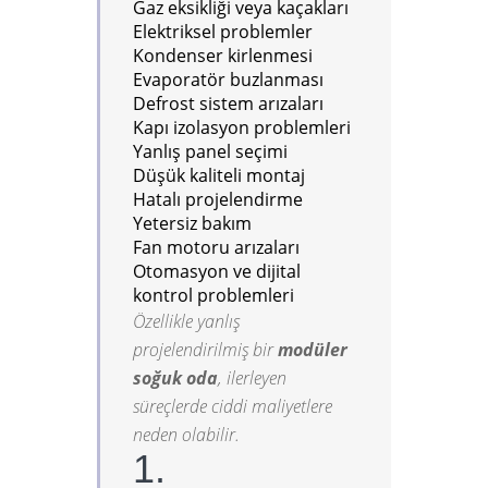
Gaz eksikliği veya kaçakları
Elektriksel problemler
Kondenser kirlenmesi
Evaporatör buzlanması
Defrost sistem arızaları
Kapı izolasyon problemleri
Yanlış panel seçimi
Düşük kaliteli montaj
Hatalı projelendirme
Yetersiz bakım
Fan motoru arızaları
Otomasyon ve dijital
kontrol problemleri
Özellikle yanlış
projelendirilmiş bir
modüler
soğuk oda
, ilerleyen
süreçlerde ciddi maliyetlere
neden olabilir.
1.