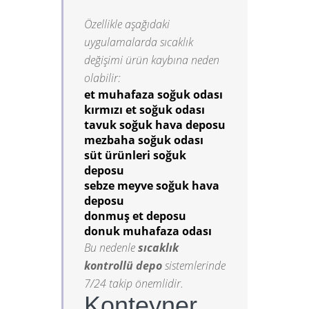
Özellikle aşağıdaki
uygulamalarda sıcaklık
değişimi ürün kaybına neden
olabilir:
et muhafaza soğuk odası
kırmızı et soğuk odası
tavuk soğuk hava deposu
mezbaha soğuk odası
süt ürünleri soğuk
deposu
sebze meyve soğuk hava
deposu
donmuş et deposu
donuk muhafaza odası
Bu nedenle
sıcaklık
kontrollü depo
sistemlerinde
7/24 takip önemlidir.
Konteyner