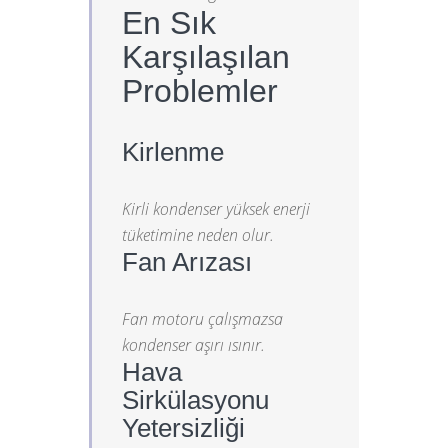
En Sık
Karşılaşılan
Problemler
Kirlenme
Kirli kondenser yüksek enerji
tüketimine neden olur.
Fan Arızası
Fan motoru çalışmazsa
kondenser aşırı ısınır.
Hava
Sirkülasyonu
Yetersizliği