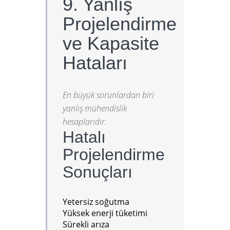
9. Yanlış
Projelendirme
ve Kapasite
Hataları
En büyük sorunlardan biri
yanlış mühendislik
hesaplarıdır.
Hatalı
Projelendirme
Sonuçları
Yetersiz soğutma
Yüksek enerji tüketimi
Sürekli arıza