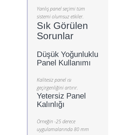
Yanlış panel seçimi tüm
sistemi olumsuz etkiler.
Sık Görülen
Sorunlar
Düşük Yoğunluklu
Panel Kullanımı
Kalitesiz panel ısı
geçirgenliğini artırır.
Yetersiz Panel
Kalınlığı
Örneğin -25 derece
uygulamalarında 80 mm