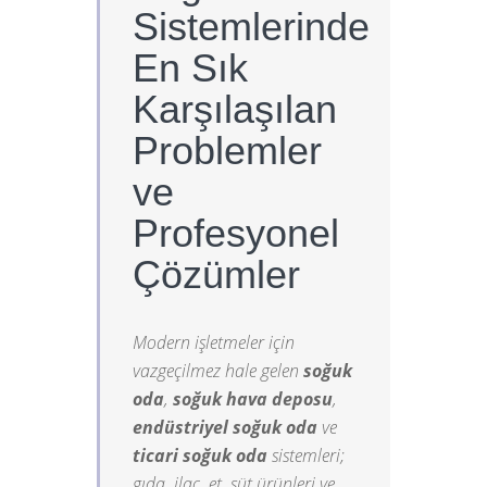
Sistemlerinde
En Sık
Karşılaşılan
Problemler
ve
Profesyonel
Çözümler
Modern işletmeler için
vazgeçilmez hale gelen
soğuk
oda
,
soğuk hava deposu
,
endüstriyel soğuk oda
ve
ticari soğuk oda
sistemleri;
gıda, ilaç, et, süt ürünleri ve