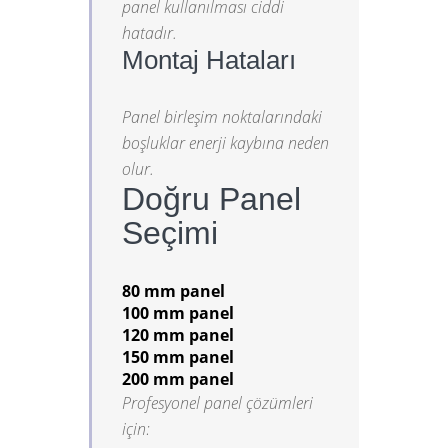
panel kullanılması ciddi
hatadır.
Montaj Hataları
Panel birleşim noktalarındaki
boşluklar enerji kaybına neden
olur.
Doğru Panel
Seçimi
80 mm panel
100 mm panel
120 mm panel
150 mm panel
200 mm panel
Profesyonel panel çözümleri
için: