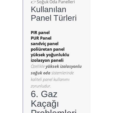
👉
Soğuk Oda Panelleri
Kullanılan
Panel Türleri
PIR panel
PUR Panel
sandviç panel
poliüretan panel
yüksek yoğunluklu
izolasyon paneli
Özellikle
yüksek izolasyonlu
soğuk oda
sistemlerinde
kaliteli panel kullanımı
zorunludur.
6. Gaz
Kaçağı