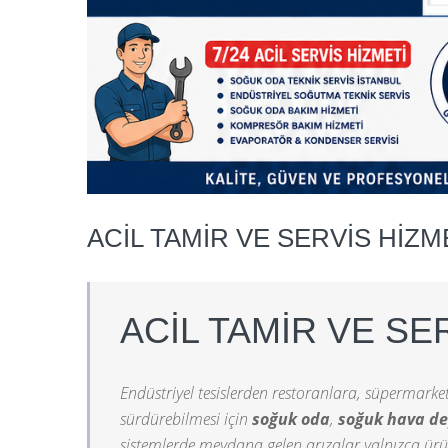
ACİL TAMİR VE SERVİS HİZM
ACİL TAMİR VE SE
Endüstriyel tesislerden restoranlara, süpermarket
sürdürebilmesi için
soğuk oda
,
soğuk hava d
sistemlerde meydana gelen arızalar yalnızca ürün