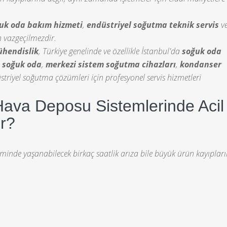
uk oda bakım hizmeti
,
endüstriyel soğutma teknik servis
v
n vazgeçilmezdir.
hendislik
, Türkiye genelinde ve özellikle İstanbul'da
soğuk oda
l soğuk oda
,
merkezi sistem soğutma cihazları
,
kondanser
triyel soğutma çözümleri için profesyonel servis hizmetleri
ava Deposu Sistemlerinde Acil
r?
eminde yaşanabilecek birkaç saatlik arıza bile büyük ürün kayıplar