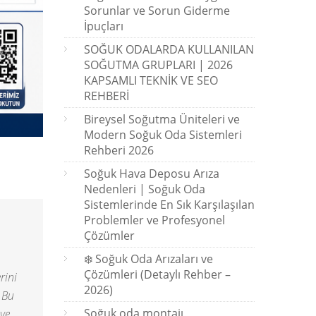
Sorunlar ve Sorun Giderme
İpuçları
SOĞUK ODALARDA KULLANILAN
SOĞUTMA GRUPLARI | 2026
KAPSAMLI TEKNİK VE SEO
REHBERİ
Bireysel Soğutma Üniteleri ve
Modern Soğuk Oda Sistemleri
Rehberi 2026
Soğuk Hava Deposu Arıza
Nedenleri | Soğuk Oda
Sistemlerinde En Sık Karşılaşılan
Problemler ve Profesyonel
Çözümler
❄️ Soğuk Oda Arızaları ve
Çözümleri (Detaylı Rehber –
rini
2026)
 Bu
Soğuk oda montajı
 ve