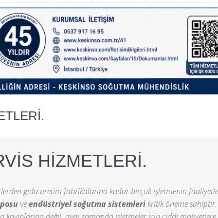
ETLERİ.
RVİS HİZMETLERİ.
lerden gıda üretim fabrikalarına kadar birçok işletmenin faaliyetle
eposu
ve
endüstriyel soğutma sistemleri
kritik öneme sahiptir.
 kayıplarına değil, aynı zamanda işletmeler için ciddi maliyetlere