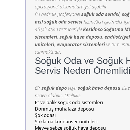
operasyonel aksamalara yol açabilir.
Bu nedenle profesyonel
soğuk oda servisi
,
soğ
acil soğuk oda servisi
hizmetleri işletmeler içi
45 yılı aşkın tecrübesiyle
Keskinso Soğutma Mü
sistemleri
,
soğuk hava deposu
,
endüstriye
üniteleri
,
evaporatör sistemleri
ve tüm endüs
sunmaktadır.
Soğuk Oda ve Soğuk H
Servis Neden Önemlidi
Bir
soğuk depo
veya
soğuk hava deposu
sist
neden olabilir. Özellikle:
Et ve balık soğuk oda sistemleri
Donmuş muhafaza deposu
Şok odası
Şoklama kondanser üniteleri
Meyve sebze soğuk hava deposu