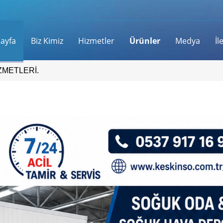
ayfa
Biz Kimiz
Hizmetler
Ürünler
Medya
İl
ZMETLERİ.