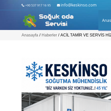
info@keskinso.com
+90 537 917 16 95
Anas
Anasayfa
/
Haberler
/
ACİL TAMİR VE SERVİS Hİ