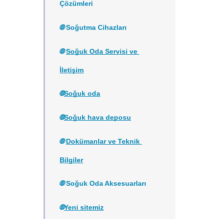
Çözümleri
🌐 
Soğutma Cihazları
🌐 
Soğuk Oda Servisi ve 
İletişim
🌐
Soğuk oda
🌐
Soğuk hava deposu
🌐 
Dokümanlar ve Teknik 
Bilgiler
🌐 
Soğuk Oda Aksesuarları
🌐
Yeni sitemiz