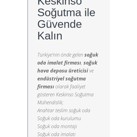
Keskinso
Soğutma ile
Güvende
Kalın
Türkiye'nin önde gelen
soğuk
oda imalat firması
,
soğuk
hava deposu üreticisi
ve
endüstriyel soğutma
firması
olarak faaliyet
gösteren Keskinso Soğutma
Mühendislik;
Anahtar teslim soğuk oda
Soğuk oda kurulumu
Soğuk oda montajı
Soğuk oda imalatı